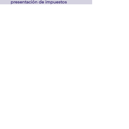
presentación de impuestos
adicionales, siempre con el sustento
adecuado y una explicación clara
para tu tranquilidad y respaldo.
Servicios Fiscales
Impulsa tu negocio
contacto@grupocfa.com
55.36.69.01.88
Agenda tu cita
Nombre