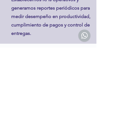
generamos reportes periódicos para
medir desempeño en productividad,
cumplimiento de pagos y control de
entregas.
Servicios Operativos
Impulsa tu negocio
contacto@grupocfa.com
55.36.69.01.88
Agenda tu cita
Nombre