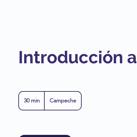
Introducción a
30 min
3
Campeche
0
m
i